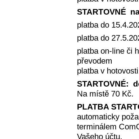
STARTOVNÉ na 
platba do 15.4.2
platba do 27.5.2
platba on-line či
převodem
platba v hotovost
STARTOVNÉ: dě
Na místě 70 Kč.
PLATBA START
automaticky požad
terminálem ComGat
Vašeho účtu.