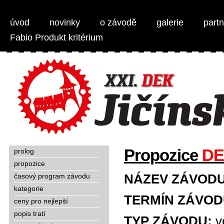
Weber Jičínská 50 - MTB 1/2 maraton
úvod
novinky
o závodě
galerie
partn
Fabio Produkt kritérium
Propozice
D
prolog
propozice
NÁZEV ZÁVOD
časový program závodu
kategorie
TERMÍN ZÁVO
ceny pro nejlepší
popis tratí
TYP ZÁVODU:
v