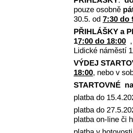
PŘIHLÁŠKY
:
do
pouze osobně
pá
30.5. od
7:30 do 
PŘIHLÁŠKY a P
1
7:00 do 18:00
,
Lidické náměstí 1
VÝDEJ STARTO
18:00
, nebo v so
STARTOVNÉ na 
platba do 15.4.2
platba do 27.5.
platba on-line či 
platba v hotovost