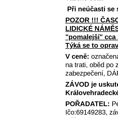
Při neúčasti se 
POZOR !!! ČAS
LIDICKÉ NÁMĚSTÍ
"pomalejší" cca 
Týká se to opra
V ceně:
označená 
na trati, oběd po
zabezpečení, DÁ
ZÁVOD je uskute
Královehradecké
POŘADATEL:
Pe
Ičo:69149283, zá