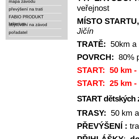
mapa závodu
veřejnost
převýšení na trati
FABIO PRODUKT
MÍSTO STARTU,
kriterium
ubytování na závod
Jičín
pořadatel
TRATĚ:
50km a 
POVRCH:
80% pol
START: 50 km -
START: 25 km -
START dětských 
TRASY:
50 km a
PŘEVÝŠENÍ :
tr