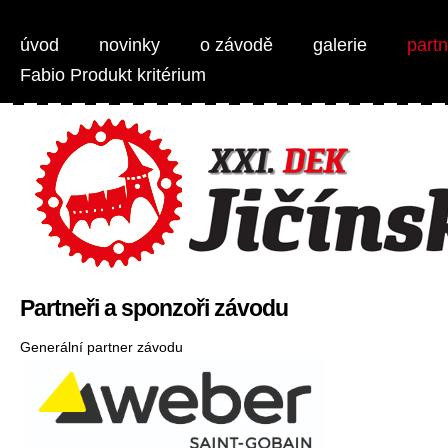
Weber Jičínská 50 - MTB 1/2 maraton
úvod
novinky
o závodě
galerie
partn
Fabio Produkt kritérium
Partneři a sponzoři závodu
Generální partner závodu