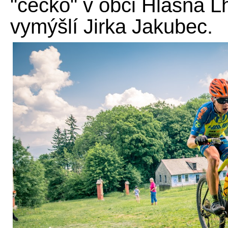
"céčko" v obci Hlásná L
vymýšlí Jirka Jakubec.