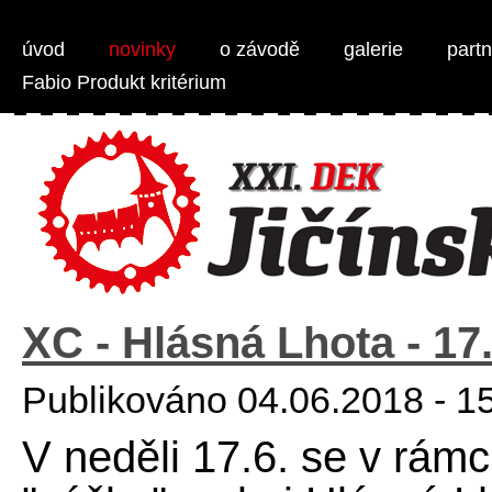
Weber Jičínská 50 - MTB 1/2 maraton
úvod
novinky
o závodě
galerie
partn
Fabio Produkt kritérium
XC - Hlásná Lhota - 17.
Publikováno 04.06.2018 - 1
V neděli 17.6. se v rám