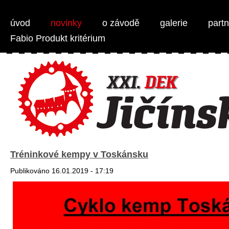
Weber Jičínská 50 - MTB 1/2 maraton
úvod
novinky
o závodě
galerie
partn
Fabio Produkt kritérium
Tréninkové kempy v Toskánsku
Publikováno 16.01.2019 - 17:19