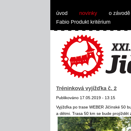
Weber Jičínská 50 - MTB 1/2 maraton
úvod
novinky
o závodě
Fabio Produkt kritérium
Tréninková vyjížďka č. 2
Publikováno 17.05.2019 - 13:15
Vyjížďka po trase WEBER Jičínské 50 bud
a dětmi. Trasa 50 km se bude projíždět z