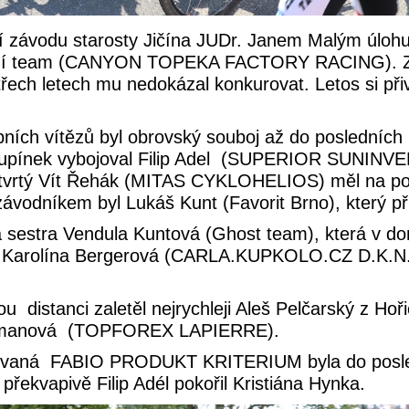
závodu starosty Jičína JUDr. Janem Malým úlohu fa
dní team (CANYON TOPEKA FACTORY RACING). Završ
třech letech mu nedokázal konkurovat. Letos si přiv
ních vítězů byl obrovský souboj až do posledních me
 stupínek vybojoval Filip Adel (SUPERIOR SUNIN
rtý Vít Řehák (MITAS CYKLOHELIOS) měl na pod
závodníkem byl Lukáš Kunt (Favorit Brno), který př
 sestra Vendula Kuntová (Ghost team), která v d
la Karolína Bergerová (CARLA.KUPKOLO.CZ D.K.N.
u distanci zaletěl nejrychleji Aleš Pelčarský z Hoř
na Zemanová (TOPFOREX LAPIERRE).
azvaná FABIO PRODUKT KRITERIUM byla do posle
ekvapivě Filip Adél pokořil Kristiána Hynka.