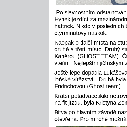
Po slavnostním odstartování 
Hynek jezdící za mezináro
hattrick. Nikdo v posledních 
čtyřminutový náskok.
Naopak o další místa na stup
druhé a třetí místo. Druhý
Kaněrou (GHOST TEAM). Čtv
vteřin. Nejlepším jičínským 
Ještě lépe dopadla Lukášova
loňské vítězství. Druhá by
Fridrichovou (Ghost team).
Kratší pětadvacetikilometrovo
na fit jízdu, byla Kristý
Bitva po hlavním závodě n
otevřená. Pro mnohé možná př