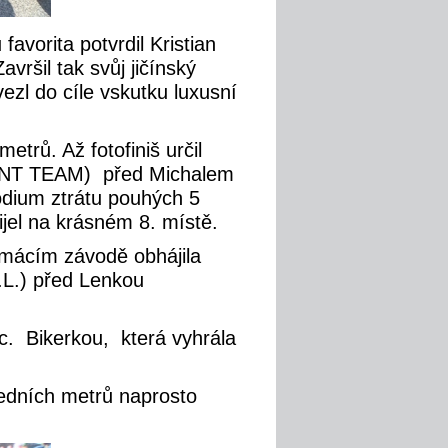
vorita potvrdil Kristian
il tak svůj jičínský
ezl do cíle vskutku luxusní
trů. Až fotofiniš určil
VENT TEAM) před Michalem
ium ztrátu pouhých 5
ijel na krásném 8. místě.
omácím závodě obhájila
L.) před Lenkou
ic. Bikerkou, která vyhrála
dních metrů naprosto