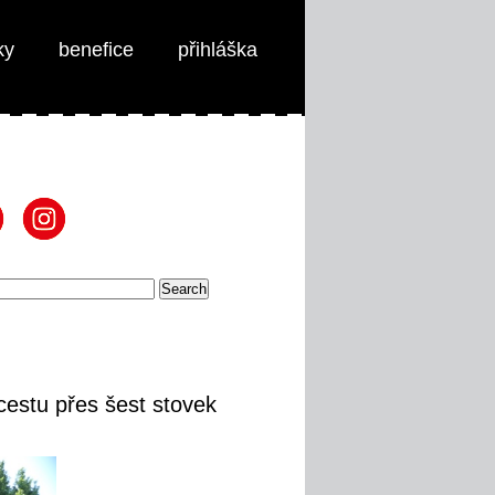
ky
benefice
přihláška
cestu přes šest stovek