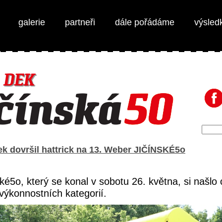
galerie
partneři
dále pořádáme
výsled
ek dovršil hattrick na 13. Weber JIČÍNSKÉ5o
5o, který se konal v sobotu 26. května, si našlo 
výkonnostních kategorií.