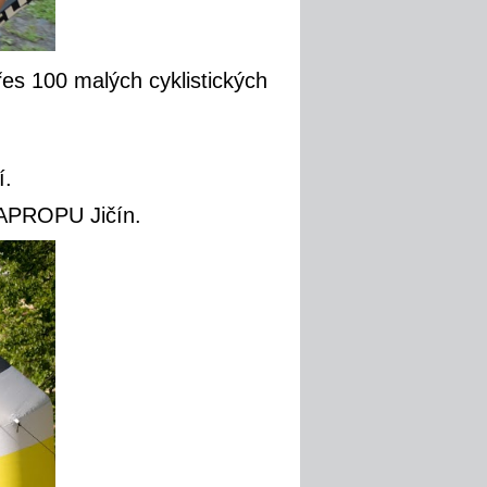
řes 100 malých cyklistických
í.
v APROPU Jičín.