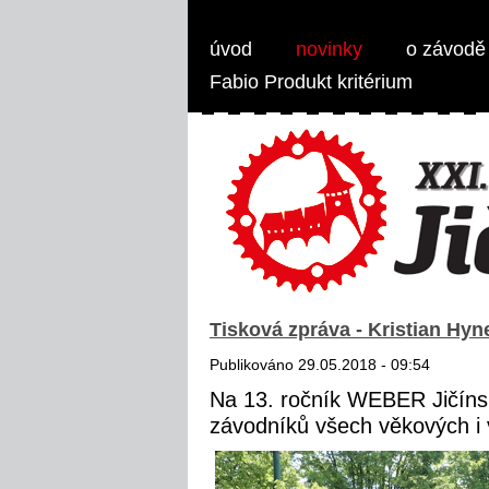
Weber Jičínská 50 - MTB 1/2 maraton
úvod
novinky
o závodě
Fabio Produkt kritérium
Tisková zpráva - Kristian Hyn
Publikováno 29.05.2018 - 09:54
Na 13. ročník WEBER Jičínské
závodníků všech věkových i 