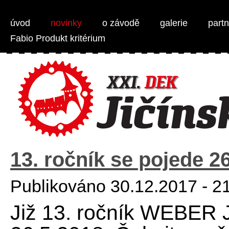
Weber Jičínská 50 - MTB 1/2 maraton
úvod
novinky
o závodě
galerie
partn
Fabio Produkt kritérium
13. ročník se pojede 2
Publikováno 30.12.2017 - 2
Již 13. ročník WEBER 