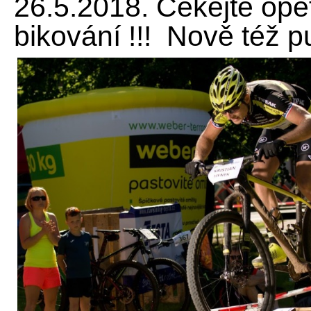
26.5.2018. Čekejte opět
bikování !!! Nově též p